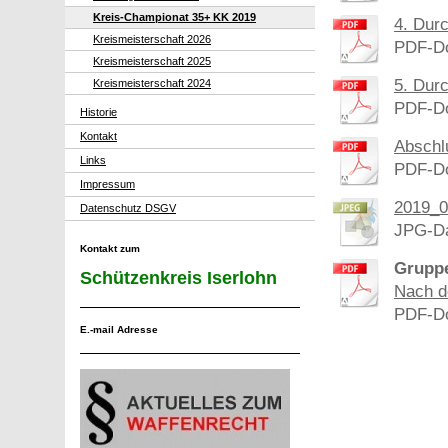
Kreis-Championat 35+ KK 2019
4. Dur
Kreismeisterschaft 2026
PDF-Do
Kreismeisterschaft 2025
5. Dur
Kreismeisterschaft 2024
PDF-Do
Historie
Kontakt
Abschl
Links
PDF-Do
Impressum
2019_0
Datenschutz DSGV
JPG-Da
Kontakt zum
Gruppe
Schützenkreis Iserlohn
Nach d
PDF-Do
E.-mail Adresse