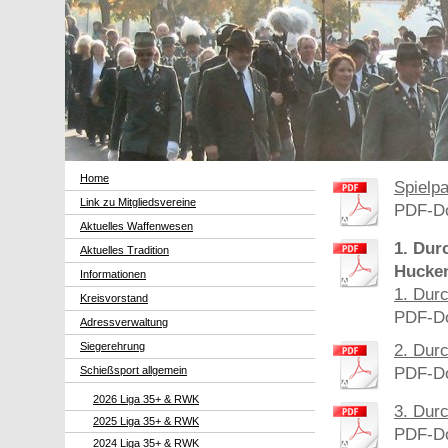
Home
Spielp
Link zu Mitgliedsvereine
PDF-Do
Aktuelles Waffenwesen
1. Dur
Aktuelles Tradition
Hucken
Informationen
1. Dur
Kreisvorstand
PDF-Do
Adressverwaltung
Siegerehrung
2. Dur
PDF-Do
Schießsport allgemein
2026 Liga 35+ & RWK
3. Dur
2025 Liga 35+ & RWK
PDF-Do
2024 Liga 35+ & RWK