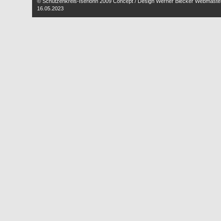
© Schützenkreis-Iserlohn 2009 Concept / Design Werner Biecker Webmaste
16.05.2023