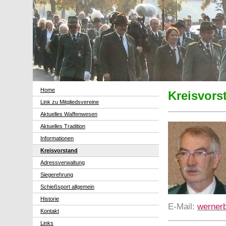
Home
Kreisvors
Link zu Mitgliedsvereine
Aktuelles Waffenwesen
Aktuelles Tradition
Informationen
Kreisvorstand
Adressverwaltung
Siegerehrung
Schießsport allgemein
Historie
E-Mail:
werner
Kontakt
Links