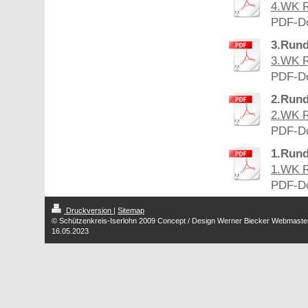
4.WK R
PDF-Do
3.Run
3.WK R
PDF-Do
2.Run
2.WK R
PDF-Do
1.Run
1.WK R
PDF-Do
Druckversion
|
Sitemap
© Schützenkreis-Iserlohn 2009 Concept / Design Werner Biecker Webmaste
16.05.2023