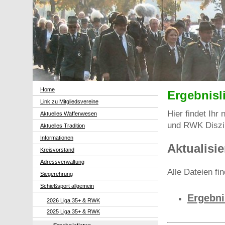
Home
Ergebnisl
Link zu Mitgliedsvereine
Hier findet Ih
Aktuelles Waffenwesen
und RWK Diszip
Aktuelles Tradition
Informationen
Aktualisie
Kreisvorstand
Adressverwaltung
Alle Dateien fi
Siegerehrung
Schießsport allgemein
Ergebni
2026 Liga 35+ & RWK
2025 Liga 35+ & RWK