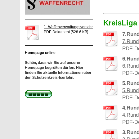
KreisLiga
1_Waffenverwaltungsvorschrift_22_03_2012[...]
PDF-Dokument [528.6 KB]
7.Rund
7.Rund
PDF-Do
Homepage online
6.Rund
Schön, dass wir Sie auf unserer
6.Rund
Homepage begrüßen dürfen. Hier
PDF-Do
finden Sie aktuelle Informationen über
den Schützenkreis-Iserlohn.
5.Rund
5.Rund
PDF-Do
4.Rund
4.Rund
PDF-Do
3.Rund