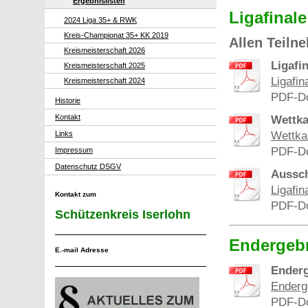
Ergebnislisten
Ligafinale
2024 Liga 35+ & RWK
Kreis-Championat 35+ KK 2019
Allen Teiln
Kreismeisterschaft 2026
Ligafi
Kreismeisterschaft 2025
Ligafin
Kreismeisterschaft 2024
PDF-Do
Historie
Kontakt
Wettka
Wettka
Links
PDF-Do
Impressum
Datenschutz DSGV
Aussch
Ligafi
Kontakt zum
PDF-Do
Schützenkreis Iserlohn
Endergebn
E.-mail Adresse
Enderg
Enderge
PDF-Do